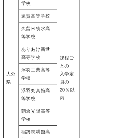
学校
遠賀高等学校
久留米筑水高
等学校
ありあけ新世
高等学校
課程ご
との
浮羽工業高等
大分
入学定
学校
県
員の
20％以
浮羽究真館高
内
等学校
朝倉光陽高等
学校
稲築志耕館高