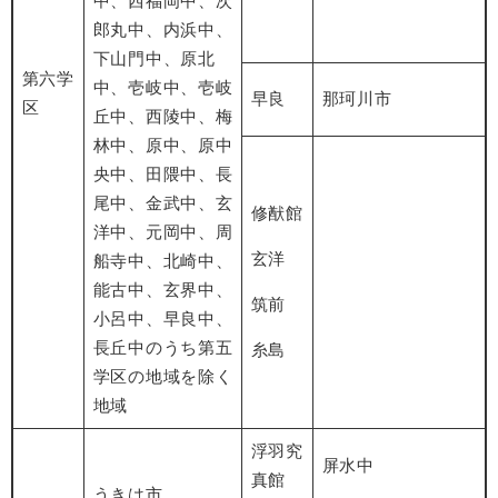
中、西福岡中、次
郎丸中、内浜中、
下山門中、原北
第六学
中、壱岐中、壱岐
早良
那珂川市
区
丘中、西陵中、梅
林中、原中、原中
央中、田隈中、長
尾中、金武中、玄
修猷館
洋中、元岡中、周
玄洋
船寺中、北崎中、
能古中、玄界中、
筑前
小呂中、早良中、
長丘中のうち第五
糸島
学区の地域を除く
地域
浮羽究
屏水中
真館
うきは市