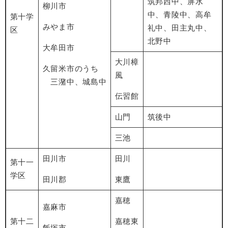
筑邦西中、屏水
柳川市
中、青陵中、高牟
第十学
みやま市
礼中、田主丸中、
区
北野中
大牟田市
大川樟
久留米市のうち
風
三潴中、城島中
伝習館
山門
筑後中
三池
田川市
田川
第十一
学区
田川郡
東鷹
嘉穂
嘉麻市
第十二
嘉穂東
飯塚市