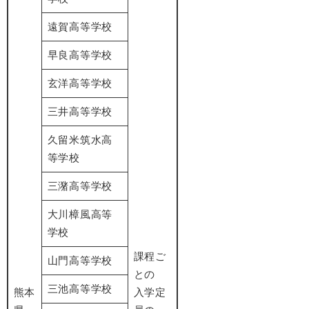
遠賀高等学校
早良高等学校
玄洋高等学校
三井高等学校
久留米筑水高
等学校
三潴高等学校
大川樟風高等
学校
課程ご
山門高等学校
との
三池高等学校
熊本
入学定