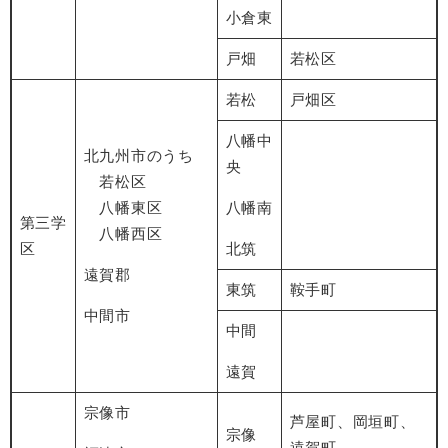
小倉東
戸畑
若松区
若松
戸畑区
八幡中
北九州市のうち
央
若松区
八幡東区
八幡南
第三学
八幡西区
区
北筑
遠賀郡
東筑
鞍手町
中間市
中間
遠賀
宗像市
芦屋町、岡垣町、
宗像
遠賀町