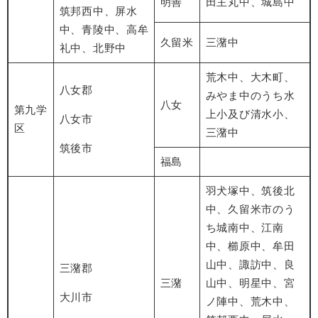
明善
田主丸中、城島中
筑邦西中、屏水
中、青陵中、高牟
久留米
三潴中
礼中、北野中
荒木中、大木町、
八女郡
みやま中のうち水
八女
第九学
上小及び清水小、
八女市
区
三潴中
筑後市
福島
羽犬塚中、筑後北
中、久留米市のう
ち城南中、江南
中、櫛原中、牟田
山中、諏訪中、良
三潴郡
三潴
山中、明星中、宮
大川市
ノ陣中、荒木中、