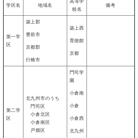
高等学
学区名
地域名
備考
校名
築上郡
築上西
豊前市
第一学
育徳館
区
京都郡
京都
行橋市
門司学
園
小倉南
北九州市のうち
小倉
門司区
第二学
小倉北区
区
小倉西
小倉南区
戸畑区
北九州