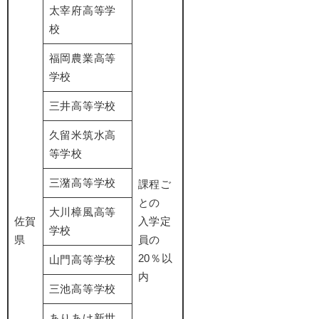
太宰府高等学
校
福岡農業高等
学校
三井高等学校
久留米筑水高
等学校
三潴高等学校
課程ご
との
大川樟風高等
佐賀
入学定
学校
県
員の
20％以
山門高等学校
内
三池高等学校
ありあけ新世