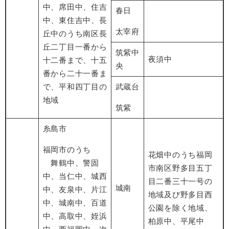
中、席田中、住吉
春日
中、東住吉中、長
太宰府
丘中のうち南区長
丘二丁目一番から
筑紫中
夜須中
十二番まで、十五
央
番から二十一番ま
で、平和四丁目の
武蔵台
地域
筑紫
糸島市
福岡市のうち
花畑中のうち福岡
舞鶴中、警固
市南区野多目五丁
中、当仁中、城西
目二番三十一号の
城南
中、友泉中、片江
地域及び野多目西
中、城南中、百道
公園を除く地域、
中、高取中、姪浜
柏原中、平尾中