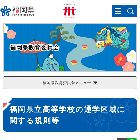
ペ
メニューを飛ばして本文へ
ー
ジ
の
先
頭
で
福岡県教育委員会
す
。
福岡県教育委員会メニュー
本
福岡県立高等学校の通学区域に
文
関する規則等