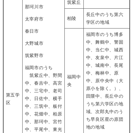
筑紫丘
那珂川市
長丘中のうち第六
柏陵
太宰府市
学区の地域
春日市
福岡市のうち博多
中、舞鶴中、警固
大野城市
中、当仁中、城西
筑紫野市
中、友泉中、片江
中、城南中、長尾
福岡市のうち
中、梅林中、原
筑紫丘中、野間
福岡中
中、原中央中（大
中、春吉中、高宮
央
原小を除く。）、
中、三宅中、老司
第五学
田隈中、長丘中の
中、日佐中、横手
区
うち第六学区の地
中、三筑中、板付
域、次郎丸中のう
中、花畑中、柏原
ち早良区星の原団
中、那珂中、宮竹
地の地域
中、平尾中、東光