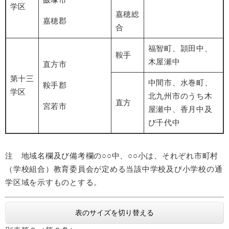
学区
嘉穂総
嘉穂郡
合
福智町、頴田中、
鞍手
木屋瀬中
直方市
第十三
中間市、水巻町、
鞍手郡
学区
北九州市のうち木
直方
宮若市
屋瀬中、香月中及
び千代中
注 地域名欄及び備考欄の○○中、○○小は、それぞれ市町村
（学校組合）教育委員会が定める当該中学校及び小学校の通
学区域を示すものとする。
表のサイズを切り替える