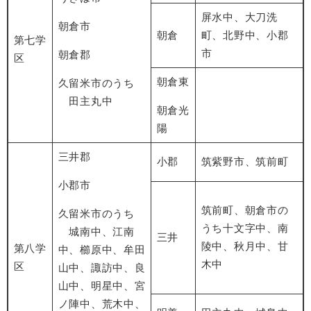
屏水中、大刀洗
朝倉市
朝倉
町、北野中、小郡
第七学
市
朝倉郡
区
朝倉東
久留米市のうち
田主丸中
朝倉光
陽
三井郡
小郡
筑紫野市、筑前町
小郡市
筑前町、朝倉市の
久留米市のうち
うち十文字中、南
城南中、江南
三井
陵中、秋月中、甘
第八学
中、櫛原中、牟田
木中
区
山中、諏訪中、良
山中、明星中、宮
ノ陣中、荒木中、