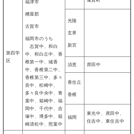
福津市
糟屋郡
光陵
古賀市
玄界
福岡市のうち
新宮
志賀中、和白
第四学
中、和白丘中、香
区
椎第一中、城香
須恵
席田中
中、香椎第二中、
香椎第三中、多々
香住丘
良中、松崎中、
多々良中央中、青
香椎
葉中、箱崎中、福
岡中、千代中、吉
東光中、席田中、
塚中、博多中、箱
福岡
住吉中、東住吉中
崎清松中、照葉中