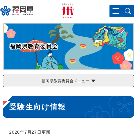
ペ
メニューを飛ばして本文へ
ー
ジ
の
先
頭
で
福岡県教育委員会
す
。
福岡県教育委員会メニュー
本
受験生向け情報
文
2026年7月27日更新