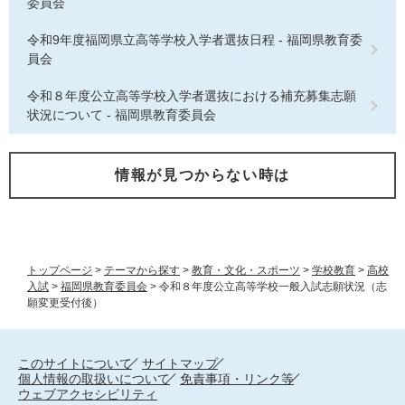
委員会
令和9年度福岡県立高等学校入学者選抜日程 - 福岡県教育委
員会
令和８年度公立高等学校入学者選抜における補充募集志願
状況について - 福岡県教育委員会
情報が見つからない時は
トップページ
>
テーマから探す
>
教育・文化・スポーツ
>
学校教育
>
高校
入試
>
福岡県教育委員会
>
令和８年度公立高等学校一般入試志願状況（志
願変更受付後）
このサイトについて
サイトマップ
個人情報の取扱いについて
免責事項・リンク等
ウェブアクセシビリティ