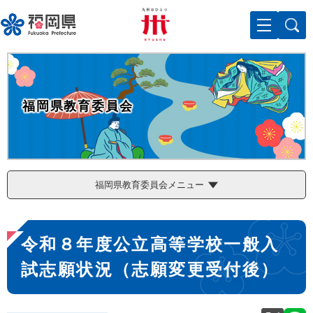
ペ
メニューを飛ばして本文へ
ー
ジ
の
先
頭
で
福岡県教育委員会
す
。
福岡県教育委員会メニュー
本
令和８年度公立高等学校一般入
文
試志願状況（志願変更受付後）