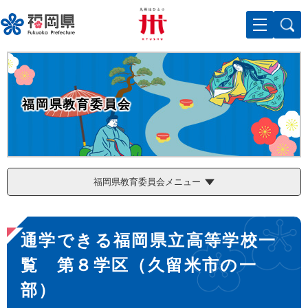
ペ
メニューを飛ばして本文へ
ー
ジ
の
先
頭
で
福岡県教育委員会
す
。
福岡県教育委員会メニュー
本
通学できる福岡県立高等学校一
文
覧 第８学区（久留米市の一
部）