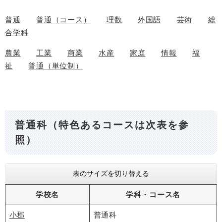
普通
普通（コース）
理数
外国語
芸術
総
合学科
農業
工業
商業
水産
家庭
情報
福
祉
普通（単位制）
普通科（特色あるコースは次表を参
照）
表のサイズを切り替える
学校名
学科・コース名
小郡
普通科