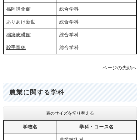
福岡講倫館
総合学科
ありあけ新世
総合学科
稲築志耕館
総合学科
鞍手竜徳
総合学科
ページの先頭へ
農業に関する学科
表のサイズを切り替える
学校名
学科・コース名
農業技術科