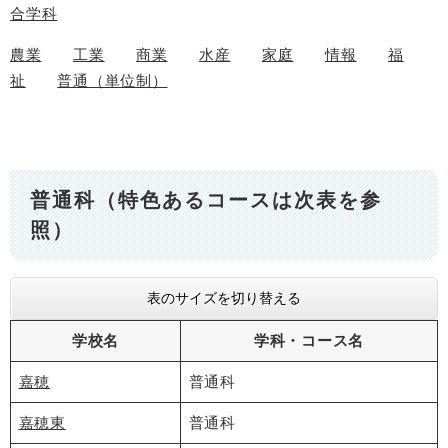
合学科
農業
工業
商業
水産
家庭
情報
福
祉
普通（単位制）
普通科（特色あるコースは次表を参
照）
表のサイズを切り替える
学校名
学科・コース名
嘉穂
普通科
嘉穂東
普通科