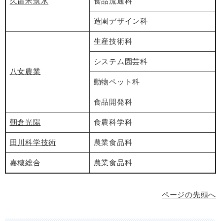
久留米筑水
食品流通科
造園デザイン科
生産技術科
システム園芸科
八女農業
動物ペット科
食品開発科
朝倉光陽
食農科学科
田川科学技術
農業食品科
嘉穂総合
農業食品科
ページの先頭へ