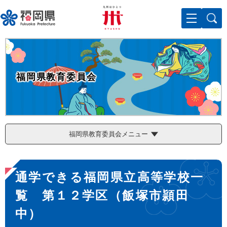
ペ
メニューを飛ばして本文へ
ー
ジ
の
先
頭
で
福岡県教育委員会
す
。
福岡県教育委員会メニュー
本
通学できる福岡県立高等学校一
文
覧 第１２学区（飯塚市頴田
中）