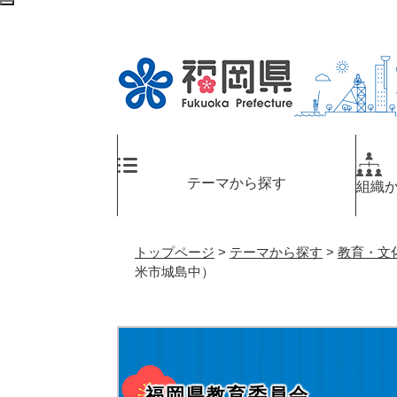
ペ
検
ー
索
ジ
エ
の
リ
先
ア
頭
へ
で
す
。
テーマから探す
組織
トップページ
>
テーマから探す
>
教育・文
米市城島中）
福岡県教育委員会