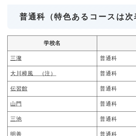
普通科（特色あるコースは次
学校名
三潴
普通科
大川樟風 （注）
普通科
伝習館
普通科
山門
普通科
三池
普通科
明善
普通科