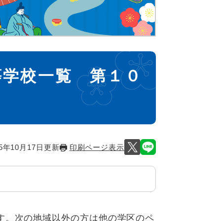
等学校一覧 第１０
）
5年10月17日更新
印刷ページ表示
す。次の地域以外の方は
他の学区のペ