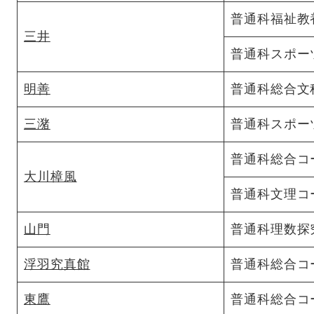
普通科福祉教
三井
普通科スポー
明善
普通科総合文
三潴
普通科スポー
普通科総合コ
大川樟風
普通科文理コ
山門
普通科理数探
浮羽究真館
普通科総合コ
東鷹
普通科総合コ