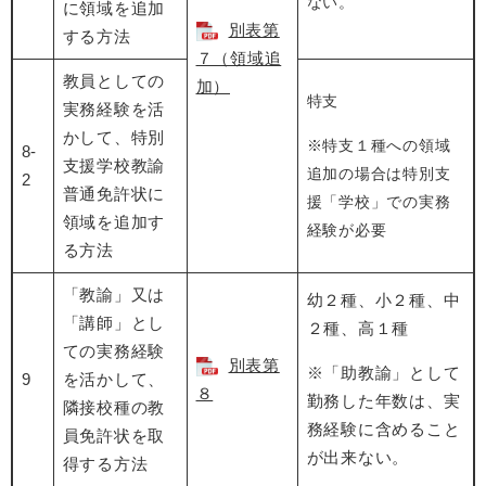
ない。
に領域を追加
別表第
する方法
７（領域追
教員としての
加）
特支
実務経験を活
かして、特別
※特支１種への領域
8-
支援学校教諭
追加の場合は特別支
2
普通免許状に
援「学校」での実務
領域を追加す
経験が必要
る方法
「教諭」又は
幼２種、小２種、中
「講師」とし
２種、高１種
ての実務経験
別表第
※「助教諭」として
9
を活かして、
８
勤務した年数は、実
隣接校種の教
務経験に含めること
員免許状を取
が出来ない。
得する方法