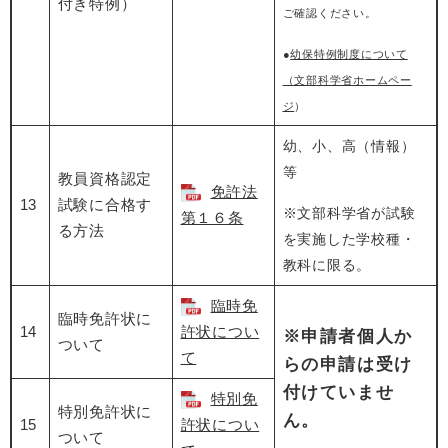
付き特例）
ご確認ください。
●
幼保特例制度について
（文部科学省ホームペー
ジ
）
幼、小、高（情報）
等
教員資格認定
免許法
13
試験に合格す
※文部科学省が試験
第１６条
る方法
を実施した学校種・
教科に限る。
臨時免
臨時免許状に
14
許状につい
※申請者個人か
ついて
て
らの申請は受け
付けていませ
特別免
特別免許状に
ん。
15
許状につい
ついて