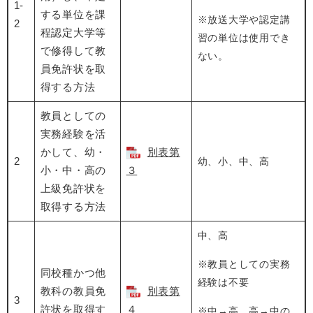
1-
する単位を課
※放送大学や認定講
2
程認定大学等
習の単位は使用でき
で修得して教
ない。
員免許状を取
得する方法
教員としての
実務経験を活
かして、幼・
別表第
2
幼、小、中、高
小・中・高の
３
上級免許状を
取得する方法
中、高
※教員としての実務
同校種かつ他
経験は不要
教科の教員免
別表第
3
許状を取得す
４
※中→高、高→中の