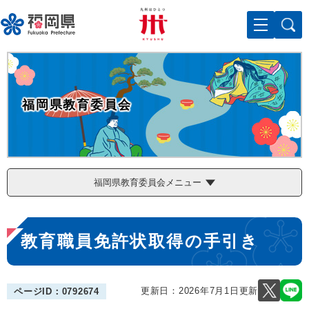
ペ
メニューを飛ばして本文へ
ー
ジ
の
先
頭
で
福岡県教育委員会
す
。
福岡県教育委員会メニュー
本
教育職員免許状取得の手引き
文
更新日：2026年7月1日更新
ページID：0792674