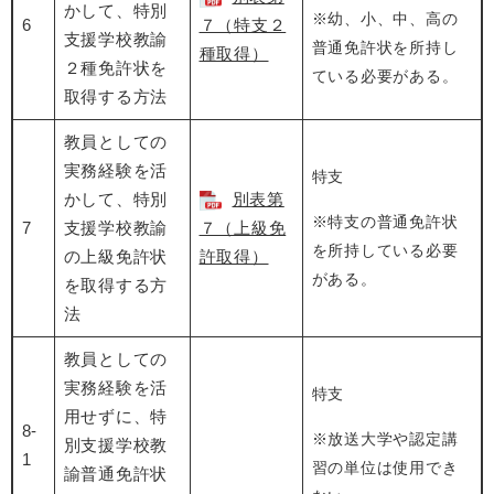
かして、特別
※幼、小、中、高の
6
７（特支２
支援学校教諭
普通免許状を所持し
種取得）
２種免許状を
ている必要がある。
取得する方法
教員としての
実務経験を活
特支
かして、特別
別表第
※特支の普通免許状
7
支援学校教諭
７（上級免
を所持している必要
の上級免許状
許取得）
がある。
を取得する方
法
教員としての
実務経験を活
特支
用せずに、特
8-
※放送大学や認定講
別支援学校教
1
習の単位は使用でき
諭普通免許状