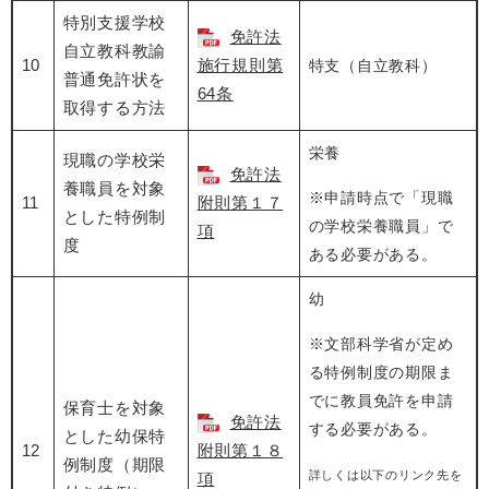
特別支援学校
免許法
自立教科教諭
10
施行規則第
特支（自立教科）
普通免許状を
64条
取得する方法
栄養
現職の学校栄
免許法
養職員を対象
※申請時点で「現職
11
附則第１７
とした特例制
の学校栄養職員」で
項
度
ある必要がある。
幼
※文部科学省が定め
る特例制度の期限ま
でに教員免許を申請
保育士を対象
免許法
する必要がある。
とした幼保特
12
附則第１８
例制度（期限
詳しくは以下のリンク先を
項