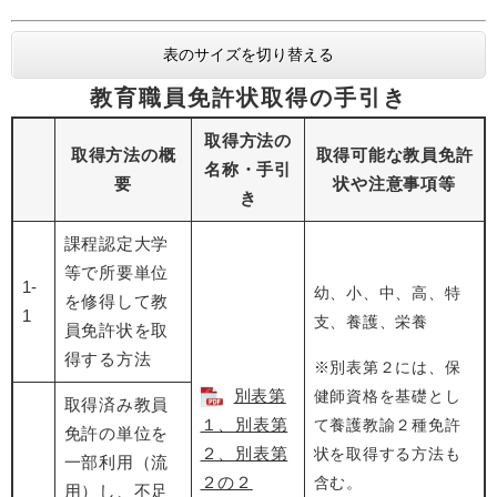
表のサイズを切り替える
教育職員免許状取得の手引き
取得方法の
取得方法の概
取得可能な教員免許
名称・手引
要
状や注意事項等
き
課程認定大学
等で所要単位
1-
幼、小、中、高、特
を修得して教
1
支、養護、栄養
員免許状を取
得する方法
※別表第２には、保
別表第
健師資格を基礎とし
取得済み教員
１、別表第
て養護教諭２種免許
免許の単位を
２、別表第
状を取得する方法も
一部利用（流
２の２
含む。
用）し、不足