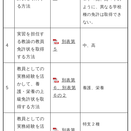
る方法
ように、異なる学校
種の免許は取得でき
ない。
実習を担任す
る教諭の教員
別表第
4
中、高
免許状を取得
５
する方法
教員としての
実務経験を活
別表第
かして、養
5
６、別表第
養護、栄養
護・栄養の上
６の２
級免許状を取
得する方法
教員としての
特支２種
実務経験を活
別表第