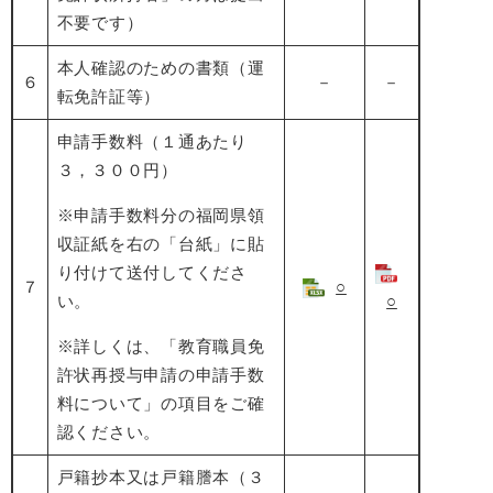
不要です）
本人確認のための書類（運
６
－
－
転免許証等）
申請手数料（１通あたり
３，３００円）
※申請手数料分の福岡県領
収証紙を右の「台紙」に貼
り付けて送付してくださ
７
○
い。
○
※詳しくは、「教育職員免
許状再授与申請の申請手数
料について」の項目をご確
認ください。
戸籍抄本又は戸籍謄本（３