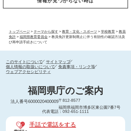
情報が見つからない時は
トップページ
>
テーマから探す
>
教育・文化・スポーツ
>
学校教育
>
教員
免許
>
福岡県教育委員会
>
教員免許更新制廃止に伴う有効性の確認方法及
び再申請手続きについて
このサイトについて
サイトマップ
個人情報の取扱いについて
免責事項・リンク等
ウェブアクセシビリティ
福岡県庁のご案内
〒812-8577
法人番号6000020400009
福岡県福岡市博多区東公園7番7号
代表電話：092-651-1111
手話で電話をする