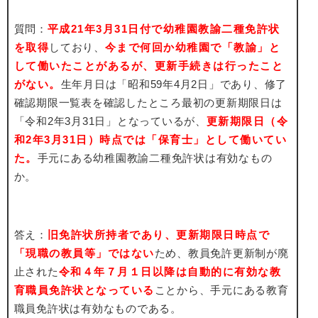
質問：
平成21年3月31日付で幼稚園教諭二種免許状
を取得
しており、
今まで何回か幼稚園で「教諭」と
して働いたことがあるが、更新手続きは行ったこと
がない。
生年月日は「昭和59年4月2日」であり、修了
確認期限一覧表を確認したところ最初の更新期限日は
「令和2年3月31日」となっているが、
更新期限日（令
和2年3月31日）時点では「保育士」として働いてい
た。
手元にある幼稚園教諭二種免許状は有効なもの
か。
答え：
旧免許状所持者であり、更新期限日時点で
「現職の教員等」ではない
ため、教員免許更新制が廃
止された
令和４年７月１日以降は自動的に有効な教
育職員免許状となっている
ことから、手元にある教育
職員免許状は有効なものである。