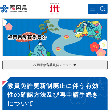
ペ
メニューを飛ばして本文へ
ー
ジ
の
先
頭
で
福岡県教育委員会
す
。
福岡県教育委員会メニュー
本
教員免許更新制廃止に伴う有効
文
性の確認方法及び再申請手続き
について