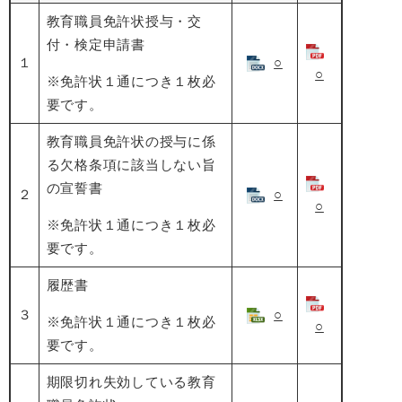
教育職員免許状授与・交
付・検定申請書
１
○
○
※免許状１通につき１枚必
要です。
教育職員免許状の授与に係
る欠格条項に該当しない旨
の宣誓書
２
○
○
※免許状１通につき１枚必
要です。
履歴書
３
○
※免許状１通につき１枚必
○
要です。
期限切れ失効している教育