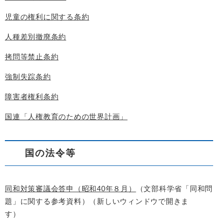
児童の権利に関する条約
人種差別撤廃条約
拷問等禁止条約
強制失踪条約
障害者権利条約
国連「人権教育のための世界計画」
国の法令等
同和対策審議会答申（昭和40年８月）
（文部科学省「同和問
題」に関する参考資料）（新しいウィンドウで開きま
す）