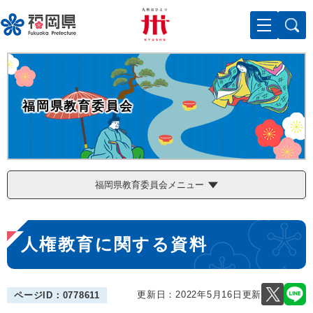
ペ
メニューを飛ばして本文へ
ー
ジ
の
先
頭
で
福岡県教育委員会
す
。
福岡県教育委員会メニュー
本
人権教育に関する資料
文
更新日：2022年5月16日更新
ページID：0778611