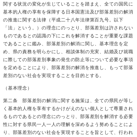
関する状況の変化が生じていることを踏まえ、全ての国民に
基本的人権の享有を保障する日本国憲法及び部落差別の解消
の推進に関する法律（平成二十八年法律第百九号。以下
「法」という。）の理念にのっとり、部落差別は許されない
ものであるとの認識の下にこれを解消することが重要な課題
であることに鑑み、部落差別の解消に関し、基本理念を定
め、県の責務を明らかにし、相談体制の充実、結婚及び就職
に際しての部落差別事象の発生の防止等について必要な事項
を定めることにより、部落差別の解消を推進し、もって部落
差別のない社会を実現することを目的とする。
（基本理念）
第二条 部落差別の解消に関する施策は、全ての県民が等し
く基本的人権を享有するかけがえのない個人として尊重され
るものであるとの理念にのっとり、部落差別を解消する必要
性に対する県民一人一人の理解を深めるよう努めることによ
り、部落差別のない社会を実現することを旨として、行われ