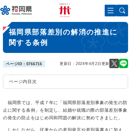
ペ
メニューを飛ばして本文へ
ー
ジ
の
本
先
福岡県部落差別の解消の推進に
文
頭
で
関する条例
す
。
更新日：2024年4月2日更新
ページID：0766716
ページ内目次
福岡県では、平成７年に「福岡県部落差別事象の発生の防
止に関する条例」を制定し、結婚や就職の際の部落差別事象
の発生の防止をはじめ同和問題の解決に努めてきました。
しかしながら、従来からの差別発言や差別落書きに加え、