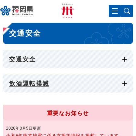
ペ
メニューを飛ばして本文へ
ー
ジ
の
本
先
交通安全
文
頭
で
す
。
交通安全
飲酒運転撲滅
重要なお知らせ
2026年8月5日更新
令和8年熊本地震に係る支援等情報を掲載しています