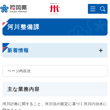
ペ
メニューを飛ばして本文へ
ー
ジ
の
本
先
河川整備課
文
頭
で
す
。
新着情報
ページ内目次
主な業務内容
河川計画に関すること、河川法の規定に基づく河川の治水に