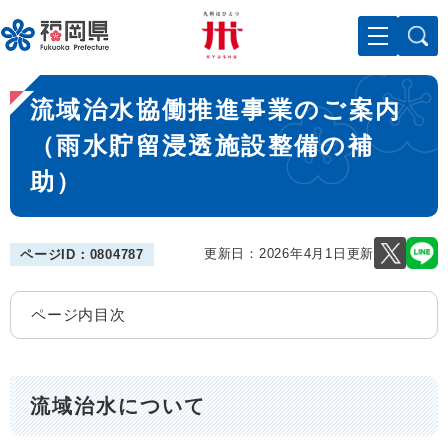
ペ
メニューを飛ばして本文へ
ー
ジ
の
本
先
流域治水協働推進事業のご案内
文
頭
で
（雨水貯留浸透施設整備の補
す
助）
。
更新日：2026年4月1日更新
ページID：0804787
ページ内目次
流域治水について