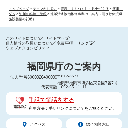
トップページ
>
テーマから探す
>
環境・まちづくり・県土づくり
>
河川・
ダム
>
河川の維持・管理
>
流域治水協働推進事業のご案内（雨水貯留浸透
施設整備の補助）
このサイトについて
サイトマップ
個人情報の取扱いについて
免責事項・リンク等
ウェブアクセシビリティ
福岡県庁のご案内
〒812-8577
法人番号6000020400009
福岡県福岡市博多区東公園7番7号
代表電話：092-651-1111
手話で電話をする
利用方法：
手話リンクについて
をご覧ください。
アクセス
総合相談窓口