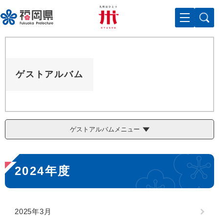
ペ
メニューを飛ばして本文へ
ー
ジ
の
先
頭
で
ゲストアルバム
す
。
ゲストアルバムメニュー
本
2024年度
文
2025年3月