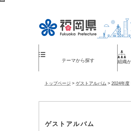
ペ
検
ー
索
ジ
エ
の
リ
先
ア
頭
へ
で
す
。
テーマから探す
組織
トップページ
>
ゲストアルバム
>
2024年度
ゲストアルバム