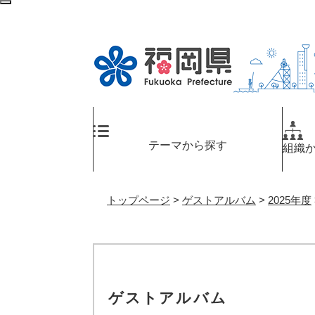
ペ
検
ー
索
ジ
エ
の
リ
先
ア
頭
へ
で
す
。
テーマから探す
組織
トップページ
>
ゲストアルバム
>
2025年度
ゲストアルバム