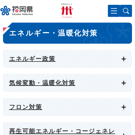
ペ
メニューを飛ばして本文へ
ー
ジ
の
本
先
エネルギー・温暖化対策
文
頭
で
す
。
エネルギー政策
気候変動・温暖化対策
フロン対策
再生可能エネルギー・コージェネレ