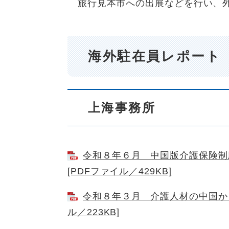
旅行見本市への出展などを行い、
海外駐在員レポート
上海事務所
令和８年６月 中国版介護保険制
[PDFファイル／429KB]
令和８年３月 介護人材の中国から
ル／223KB]