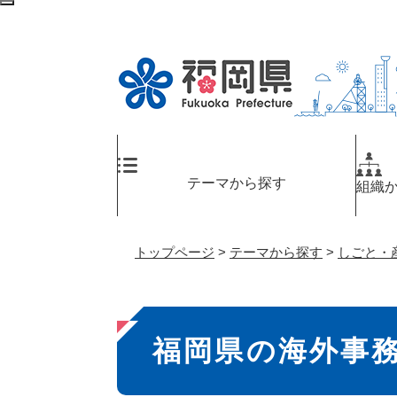
ペ
検
ー
索
ジ
エ
の
リ
先
ア
頭
へ
で
す
。
テーマから探す
組織
トップページ
>
テーマから探す
>
しごと・
本
福岡県の海外事
文