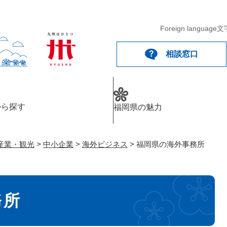
メニューを飛ばして本文へ
Foreign language
文
相談窓口
から探す
福岡県の魅力
産業・観光
>
中小企業
>
海外ビジネス
>
福岡県の海外事務所
務所