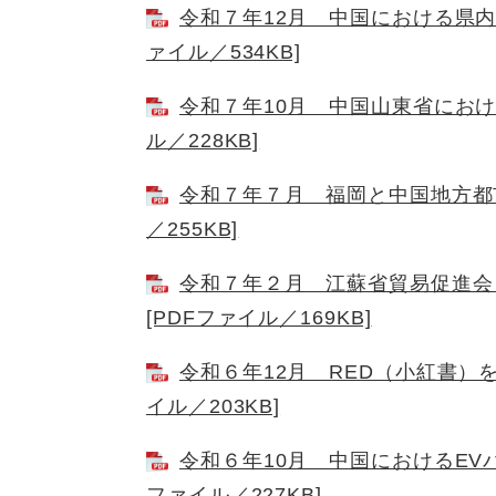
令和７年12月 中国における県内
ァイル／534KB]
令和７年10月 中国山東省におけ
ル／228KB]
令和７年７月 福岡と中国地方都市
／255KB]
令和７年２月 江蘇省貿易促進会
[PDFファイル／169KB]
令和６年12月 RED（小紅書）
イル／203KB]
令和６年10月 中国におけるEV
ファイル／227KB]