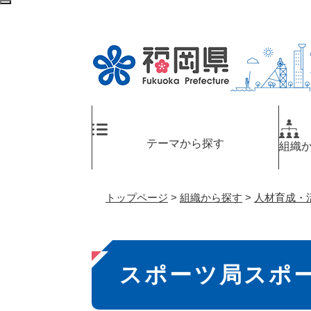
ペ
検
ー
索
ジ
エ
の
リ
先
ア
頭
へ
で
す
。
テーマから探す
組織
トップページ
>
組織から探す
>
人材育成・
本
スポーツ局スポ
文