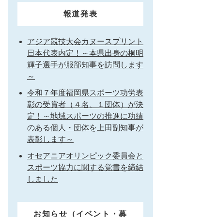
報道発表
アジア競技大会カヌースプリント
日本代表内定！～本県出身の桐明
輝子選手が服部知事を訪問します
～
令和７年度福岡県スポーツ功労表
彰の受賞者（４名、１団体）が決
定！～地域スポーツの推進に功績
のある個人・団体を上田副知事が
表彰します～
オセアニアオリンピック委員会と
スポーツ協力に関する覚書を締結
しました
お知らせ（イベント・募