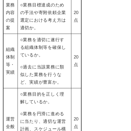
業務
○業務目標達成のため
内容
の手法や寄附依頼企業
20
の提
選定における考え方は
点
案
適切か。
○業務を適切に遂行す
る組織体制等を確保し
組織
ているか。
体制
20
等・
点
○過去に当該業務に類
実績
似した業務を行うな
ど、実績が豊富か。
○業務目的を正しく理
解しているか。
○業務を円滑に進める
運営
20
に当たり、適切な運営
全般
点
計画、スケジュール構