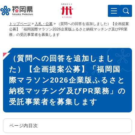
ペ
メ
ー
ニ
ジ
ュ
の
ー
トップページ
>
入札・公募
>
（質問への回答を追加しました）【企画提案
先
を
公募】「福岡国際マラソン2026企業版ふるさと納税マッチング及びPR業
頭
飛
務」の受託事業者を募集します
で
ば
す
し
本
。
て
（質問への回答を追加しまし
文
本
文
た）【企画提案公募】「福岡国
へ
際マラソン2026企業版ふるさと
納税マッチング及びPR業務」の
受託事業者を募集します
ページ内目次