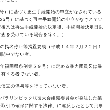
54号）に基づく更生手続開始の申立がなされている
225号）に基づく再生手続開始の申立がなされてい
定後又は再生手続開始の決定後、手続開始決定日以
審査を受けている場合を除く。）
者の指名停止等措置要綱（平成１４年２月２２日１
期間中でない者。
１年福岡県条例第５９号）に定める暴力団員又は暴
を有する者でない者。
便宜の供与等を行っていない者。
・パラリンピック競技大会組織委員会が発注した業
正取引の確保に関する法律」に違反したとして刑事