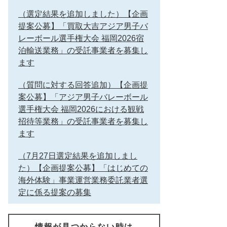
（選定結果を追加しました）【企画
提案公募】「買取大吉アジア男子バ
レーボール選手権大会 福岡2026宿
泊輸送業務」の受託事業者を募集し
ます
（質問に対する回答追加）【企画提
案公募】「アジア男子バレーボール
選手権大会 福岡2026における観戦
招待等業務」の受託事業者を募集し
ます
（7月27日選定結果を追加しまし
た）【企画提案公募】「はじめての
海外体験」事業運営業務委託業者選
定に係る提案の募集
情報が見つからない時は