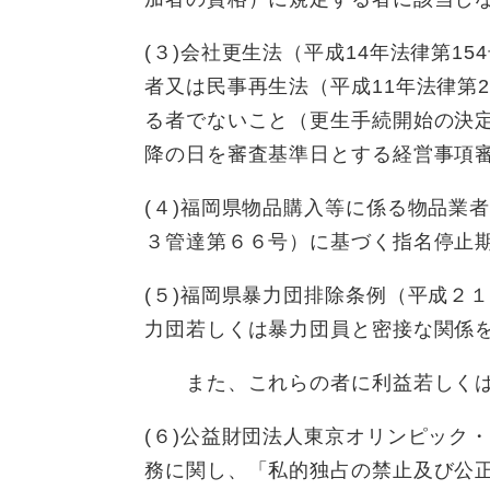
(３)会社更生法（平成14年法律第1
者又は民事再生法（平成11年法律第
る者でないこと（更生手続開始の決
降の日を審査基準日とする経営事項
(４)福岡県物品購入等に係る物品業
３管達第６６号）に基づく指名停止
(５)福岡県暴力団排除条例（平成２
力団若しくは暴力団員と密接な関係
また、これらの者に利益若しくは
(６)公益財団法人東京オリンピック
務に関し、「私的独占の禁止及び公