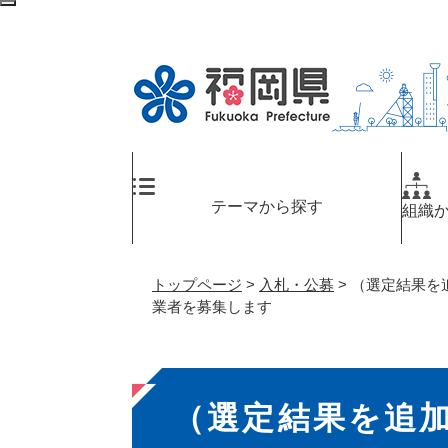
ペ
メ
検
ー
ニ
索
ジ
ュ
エ
の
ー
リ
先
を
ア
頭
飛
へ
で
ば
す
し
。
て
テーマから探す
組織
本
文
へ
トップページ
>
入札・公募
>
（選定結果を
業者を募集します
本
（選定結果を追
文