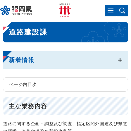
ペ
メニューを飛ばして本文へ
ー
ジ
の
本
先
道路建設課
文
頭
で
す
。
新着情報
ページ内目次
主な業務内容
道路に関する企画・調整及び調査、指定区間外国道及び県道