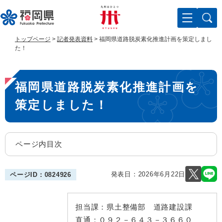
ペ
メ
ー
ニ
ジ
ュ
の
ー
トップページ
>
記者発表資料
>
福岡県道路脱炭素化推進計画を策定しまし
先
を
た！
頭
飛
で
ば
本
す
し
福岡県道路脱炭素化推進計画を
。
て
文
本
策定しました！
文
へ
ページ内目次
発表日：
2026年6月22日
ページID：0824926
担当課：
県土整備部 道路建設課
直通：
０９２－６４３－３６６０