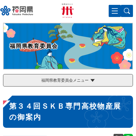
ペ
メニューを飛ばして本文へ
ー
ジ
の
先
頭
で
福岡県教育委員会
す
。
福岡県教育委員会メニュー
本
第３４回ＳＫＢ専門高校物産展
文
の御案内