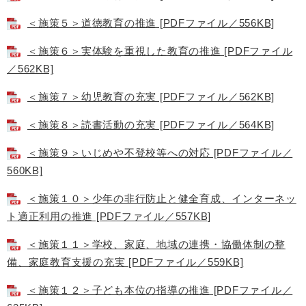
＜施策５＞道徳教育の推進 [PDFファイル／556KB]
＜施策６＞実体験を重視した教育の推進 [PDFファイル
／562KB]
＜施策７＞幼児教育の充実 [PDFファイル／562KB]
＜施策８＞読書活動の充実 [PDFファイル／564KB]
＜施策９＞いじめや不登校等への対応 [PDFファイル／
560KB]
＜施策１０＞少年の非行防止と健全育成、インターネッ
ト適正利用の推進 [PDFファイル／557KB]
＜施策１１＞学校、家庭、地域の連携・協働体制の整
備、家庭教育支援の充実 [PDFファイル／559KB]
＜施策１２＞子ども本位の指導の推進 [PDFファイル／