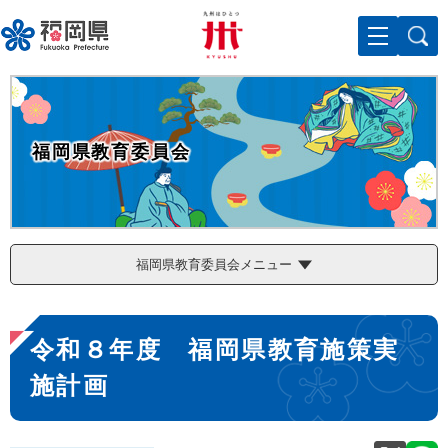
ペ
メニューを飛ばして本文へ
ー
ジ
の
先
頭
で
福岡県教育委員会
す
。
福岡県教育委員会メニュー
本
令和８年度 福岡県教育施策実
文
施計画