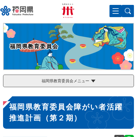
ペ
メニューを飛ばして本文へ
ー
ジ
の
先
頭
で
福岡県教育委員会
す
。
福岡県教育委員会メニュー
本
福岡県教育委員会障がい者活躍
文
推進計画（第２期）