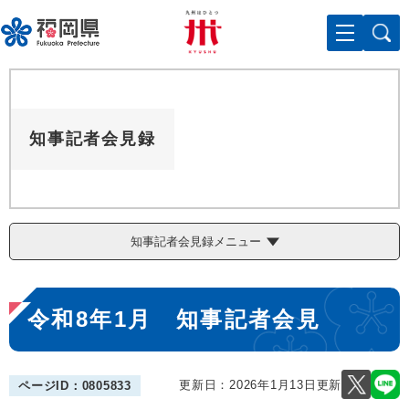
ペ
メニューを飛ばして本文へ
ー
ジ
の
先
頭
で
知事記者会見録
す
。
知事記者会見録メニュー
本
令和8年1月 知事記者会見
文
更新日：2026年1月13日更新
ページID：0805833