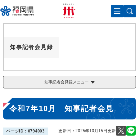
ペ
メニューを飛ばして本文へ
ー
ジ
の
先
頭
で
知事記者会見録
す
。
知事記者会見録メニュー
本
令和7年10月 知事記者会見
文
更新日：2025年10月15日更新
ページID：0794003