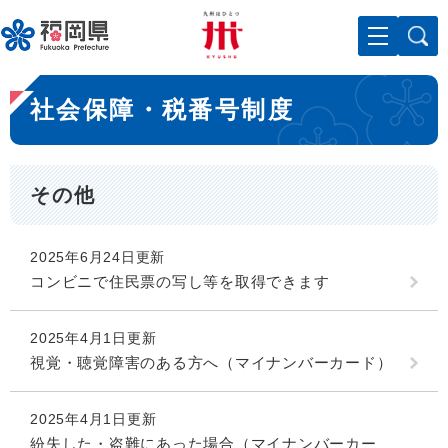
ペ
メニューを飛ばして本文へ
ー
ジ
の
本
先
社会保障・税番号制度
文
頭
で
す
。
その他
2025年6月24日更新
コンビニで住民票の写し等を取得できます
2025年4月1日更新
視覚・聴覚障害のある方へ（マイナンバーカード）
2025年4月1日更新
紛失した・盗難にあった場合（マイナンバーカー