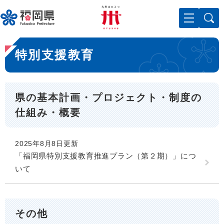
ペ
メニューを飛ばして本文へ
ー
ジ
の
本
先
特別支援教育
文
頭
で
す
。
県の基本計画・プロジェクト・制度の
仕組み・概要
2025年8月8日更新
「福岡県特別支援教育推進プラン（第２期）」につ
いて
その他