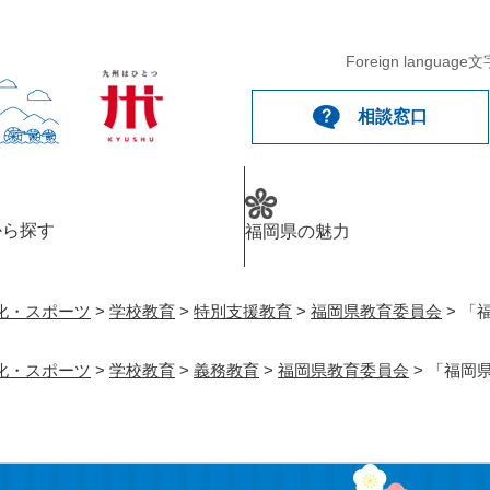
メニューを飛ばして本文へ
Foreign language
文
相談窓口
から探す
福岡県の魅力
化・スポーツ
>
学校教育
>
特別支援教育
>
福岡県教育委員会
>
「
化・スポーツ
>
学校教育
>
義務教育
>
福岡県教育委員会
>
「福岡