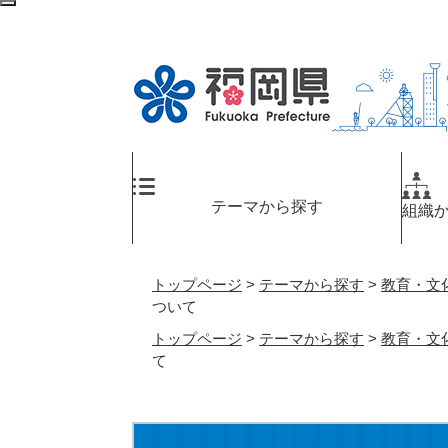
ペ
検
ー
索
ジ
エ
の
リ
先
ア
頭
へ
で
す
。
テーマから探す
組織
トップページ
>
テーマから探す
>
教育・文
ついて
トップページ
>
テーマから探す
>
教育・文
て