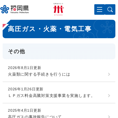
ペ
メニューを飛ばして本文へ
ー
ジ
の
本
先
高圧ガス・火薬・電気工事
文
頭
で
す
。
その他
2026年8月1日更新
火薬類に関する手続きを行うには
2026年1月26日更新
ＬＰガス料金高騰対策支援事業を実施します。
2025年4月1日更新
高圧ガスの事故報告について