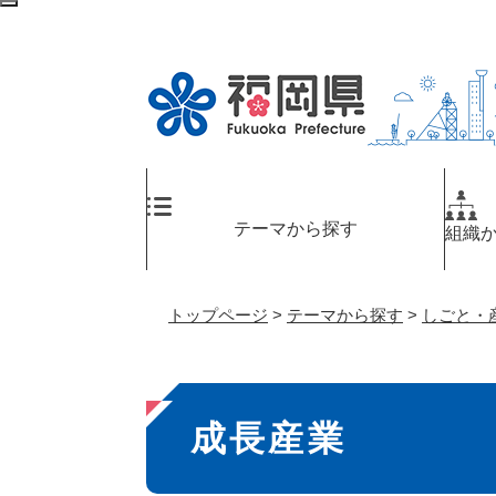
ペ
検
ー
索
ジ
エ
の
リ
先
ア
頭
へ
で
す
。
テーマから探す
組織
トップページ
>
テーマから探す
>
しごと・
本
成長産業
文