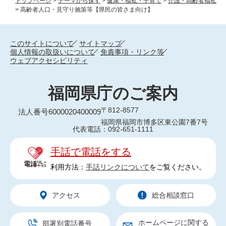
トップページ
>
テーマから探す
>
健康・福祉・子育て
>
介護・高齢者福祉
>
高齢者人口・見守り施策等【県民の皆さま向け】
このサイトについて
サイトマップ
個人情報の取扱いについて
免責事項・リンク等
ウェブアクセシビリティ
福岡県庁のご案内
〒812-8577
法人番号6000020400009
福岡県福岡市博多区東公園7番7号
代表電話：092-651-1111
手話で電話をする
利用方法：
手話リンクについて
をご覧ください。
アクセス
総合相談窓口
ホームページに関する
部署別電話番号