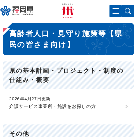
ペ
メニューを飛ばして本文へ
ー
ジ
の
本
先
高齢者人口・見守り施策等【県
文
頭
で
民の皆さま向け】
す
。
県の基本計画・プロジェクト・制度の
仕組み・概要
2026年4月27日更新
介護サービス事業所・施設をお探しの方
その他