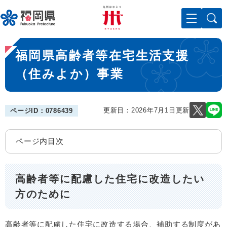
ペ
メニューを飛ばして本文へ
ー
ジ
の
本
先
福岡県高齢者等在宅生活支援
文
頭
で
（住みよか）事業
す
。
更新日：2026年7月1日更新
ページID：0786439
ページ内目次
高齢者等に配慮した住宅に改造したい
方のために
高齢者等に配慮した住宅に改造する場合、補助する制度があ