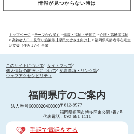
情報が見つからない時は
トップページ
>
テーマから探す
>
健康・福祉・子育て
>
介護・高齢者福祉
>
高齢者人口・見守り施策等【県民の皆さま向け】
>
福岡県高齢者等在宅生
活支援（住みよか）事業
このサイトについて
サイトマップ
個人情報の取扱いについて
免責事項・リンク等
ウェブアクセシビリティ
福岡県庁のご案内
〒812-8577
法人番号6000020400009
福岡県福岡市博多区東公園7番7号
代表電話：092-651-1111
手話で電話をする