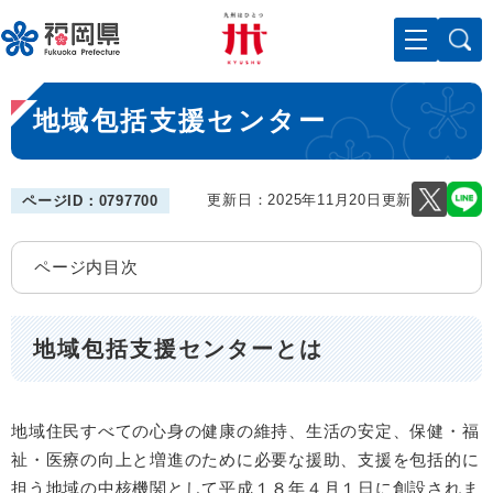
ペ
メニューを飛ばして本文へ
ー
ジ
の
本
先
地域包括支援センター
文
頭
で
す
。
更新日：2025年11月20日更新
ページID：0797700
ページ内目次
地域包括支援センターとは
地域住民すべての心身の健康の維持、生活の安定、保健・福
祉・医療の向上と増進のために必要な援助、支援を包括的に
担う地域の中核機関として平成１８年４月１日に創設されま