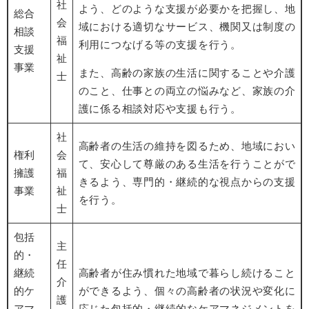
社
よう、どのような支援が必要かを把握し、地
総合
会
域における適切なサービス、機関又は制度の
相談
福
利用につなげる等の支援を行う。
支援
祉
事業
また、高齢の家族の生活に関することや介護
士
のこと、仕事との両立の悩みなど、家族の介
護に係る相談対応や支援も行う。
社
高齢者の生活の維持を図るため、地域におい
権利
会
て、安心して尊厳のある生活を行うことがで
擁護
福
きるよう、専門的・継続的な視点からの支援
事業
祉
を行う。
士
包括
主
的・
任
継続
高齢者が住み慣れた地域で暮らし続けること
介
的ケ
ができるよう、個々の高齢者の状況や変化に
護
アマ
応じた包括的・継続的なケアマネジメントを