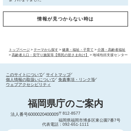
情報が見つからない時は
トップページ
>
テーマから探す
>
健康・福祉・子育て
>
介護・高齢者福祉
>
高齢者人口・見守り施策等【県民の皆さま向け】
>
地域包括支援センター
このサイトについて
サイトマップ
個人情報の取扱いについて
免責事項・リンク等
ウェブアクセシビリティ
福岡県庁のご案内
〒812-8577
法人番号6000020400009
福岡県福岡市博多区東公園7番7号
代表電話：092-651-1111