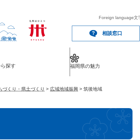
メニューを飛ばして本文へ
Foreign language
文
相談窓口
から探す
福岡県の魅力
ちづくり・県土づくり
>
広域地域振興
>
筑後地域