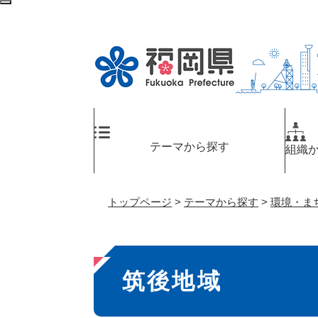
ペ
検
ー
索
ジ
エ
の
リ
先
ア
頭
へ
で
す
。
テーマから探す
組織
トップページ
>
テーマから探す
>
環境・ま
本
筑後地域
文