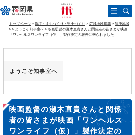
ペ
メ
ー
ニ
ジ
ュ
の
ー
トップページ
>
環境・まちづくり・県土づくり
>
広域地域振興
>
筑後地域
先
を
>
>
ようこそ知事室へ
>
映画監督の瀬木直貴さんと関係者の皆さまが映画
頭
飛
「ワンヘルスワンライフ（仮）」製作決定の報告に来られました
で
ば
す
し
。
て
本
文
ようこそ知事室へ
へ
本
映画監督の瀬木直貴さんと関係
文
者の皆さまが映画「ワンヘルス
ワンライフ（仮）」製作決定の