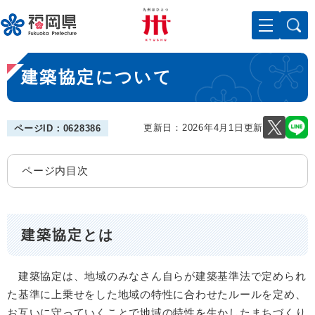
ペ
メニューを飛ばして本文へ
ー
ジ
の
本
先
建築協定について
文
頭
で
す
。
更新日：2026年4月1日更新
ページID：0628386
ページ内目次
建築協定とは
建築協定は、地域のみなさん自らが建築基準法で定められ
た基準に上乗せをした地域の特性に合わせたルールを定め、
お互いに守っていくことで地域の特性を生かしたまちづくり