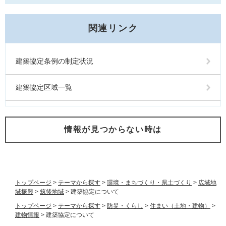
関連リンク
建築協定条例の制定状況
建築協定区域一覧
情報が見つからない時は
トップページ
>
テーマから探す
>
環境・まちづくり・県土づくり
>
広域地
域振興
>
筑後地域
>
建築協定について
トップページ
>
テーマから探す
>
防災・くらし
>
住まい（土地・建物）
>
建物情報
>
建築協定について