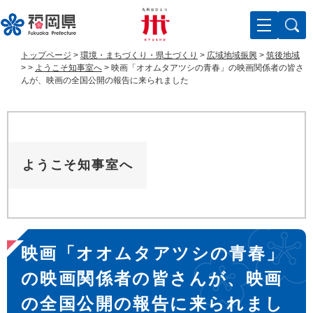
ペ
メ
ー
ニ
ジ
ュ
の
ー
トップページ
>
環境・まちづくり・県土づくり
>
広域地域振興
>
筑後地域
先
を
>
>
ようこそ知事室へ
>
映画「オオムタアツシの青春」の映画関係者の皆さ
頭
飛
んが、映画の全国公開の報告に来られました
で
ば
す
し
。
て
本
文
ようこそ知事室へ
へ
本
映画「オオムタアツシの青春」
文
の映画関係者の皆さんが、映画
の全国公開の報告に来られまし