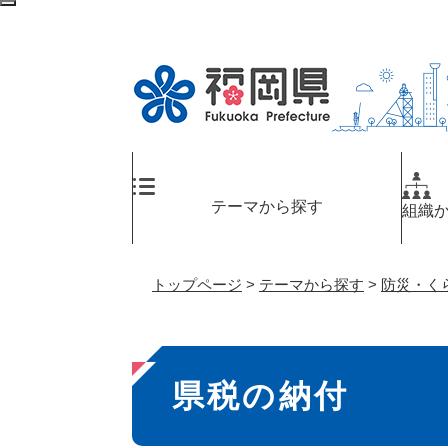
ペ
検
ー
索
ジ
エ
の
リ
先
ア
頭
へ
で
す
。
テーマから探す
組織
トップページ
>
テーマから探す
>
防災・く
本
県税の納付
文