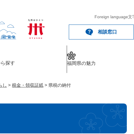
メニューを飛ばして本文へ
Foreign language
文
相談窓口
から探す
福岡県の魅力
らし
>
税金・領収証紙
>
県税の納付