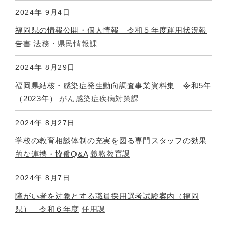
2024年
9月4日
福岡県の情報公開・個人情報 令和５年度運用状況報
告書
法務・県民情報課
2024年
8月29日
福岡県結核・感染症発生動向調査事業資料集 令和5年
（2023年）
がん感染症疾病対策課
2024年
8月27日
学校の教育相談体制の充実を図る専門スタッフの効果
的な連携・協働Q&A
義務教育課
2024年
8月7日
障がい者を対象とする職員採用選考試験案内（福岡
県） 令和６年度
任用課