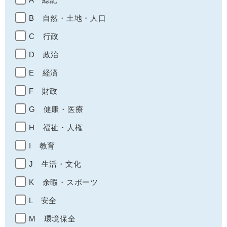
B 自然・土地・人口
C 行政
D 政治
E 経済
F 財政
G 健康・医療
H 福祉・人権
I 教育
J 生活・文化
K 余暇・スポーツ
L 安全
M 環境保全