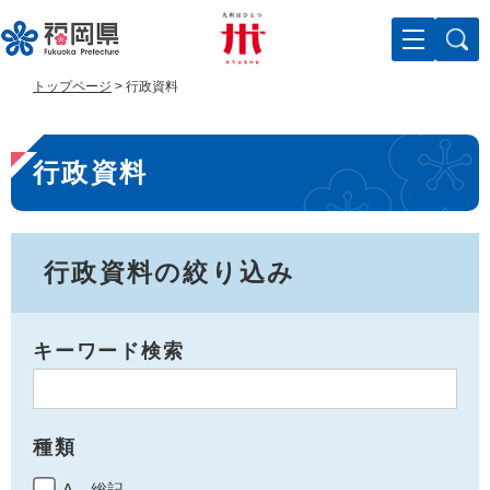
ペ
メ
ー
ニ
ジ
ュ
の
ー
トップページ
>
行政資料
先
を
頭
飛
本
で
ば
行政資料
す
し
文
。
て
本
文
へ
行政資料の絞り込み
キーワード検索
種類
A 総記