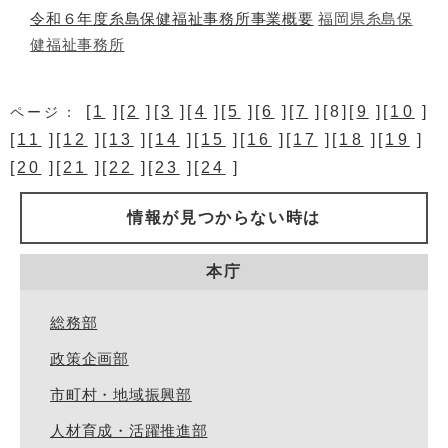
令和６年度糸島保健福祉事務所事業概要
福岡県糸島保
健福祉事務所
[
1
][
2
][
3
][
4
][
5
][
6
][
7
][8][
9
][
10
]
ページ：
[
11
][
12
][
13
][
14
][
15
][
16
][
17
][
18
][
19
]
[
20
][
21
][
22
][
23
][
24
]
情報が見つからない時は
本庁
総務部
政策企画部
市町村・地域振興部
人材育成・活躍推進部