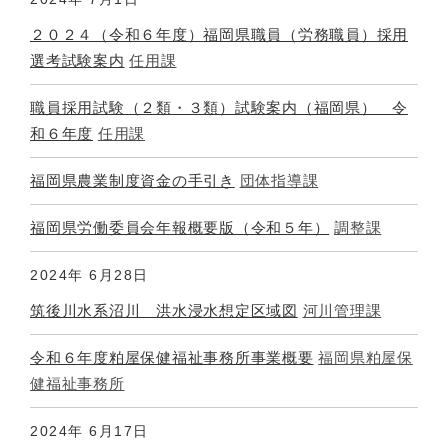
２０２４（令和６年度）福岡県職員（労務職員）採用
選考試験案内
任用課
職員採用試験（２類・３類）試験案内（福岡県） 令
和６年度
任用課
福岡県農業制度資金の手引き
団体指導課
福岡県労働委員会年報概要版（令和５年）
調整課
2024年
6月28日
筑後川水系沼川 洪水浸水想定区域図
河川管理課
令和６年度粕屋保健福祉事務所事業概要
福岡県粕屋保
健福祉事務所
2024年
6月17日