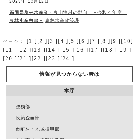
2023年
10月12日
福岡県農林水産業・農山漁村の動向 －令和４年度
農林水産白書－
農林水産政策課
[
1
][
2
][
3
][
4
][
5
][
6
][
7
][
8
][
9
][10]
ページ：
[
11
][
12
][
13
][
14
][
15
][
16
][
17
][
18
][
19
]
[
20
][
21
][
22
][
23
][
24
]
情報が見つからない時は
本庁
総務部
政策企画部
市町村・地域振興部