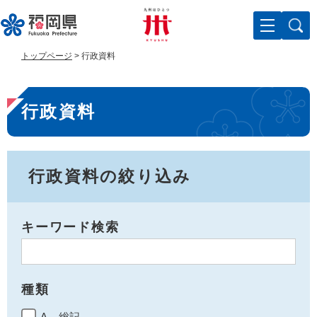
ペ
メ
ー
ニ
ジ
ュ
の
ー
トップページ
>
行政資料
先
を
頭
飛
本
で
ば
行政資料
す
し
文
。
て
本
文
へ
行政資料の絞り込み
キーワード検索
種類
A 総記