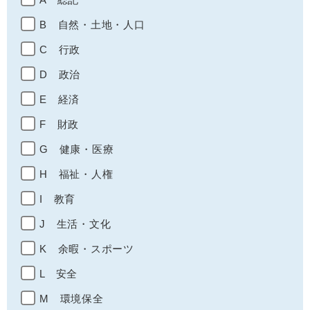
B 自然・土地・人口
C 行政
D 政治
E 経済
F 財政
G 健康・医療
H 福祉・人権
I 教育
J 生活・文化
K 余暇・スポーツ
L 安全
M 環境保全