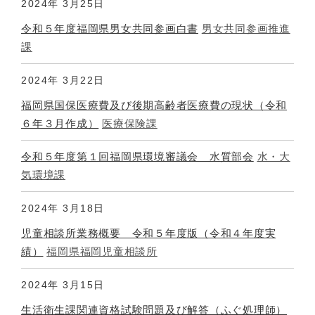
2024年
3月25日
令和５年度福岡県男女共同参画白書
男女共同参画推進
課
2024年
3月22日
福岡県国保医療費及び後期高齢者医療費の現状（令和
６年３月作成）
医療保険課
令和５年度第１回福岡県環境審議会 水質部会
水・大
気環境課
2024年
3月18日
児童相談所業務概要 令和５年度版（令和４年度実
績）
福岡県福岡児童相談所
2024年
3月15日
生活衛生課関連資格試験問題及び解答（ふぐ処理師）