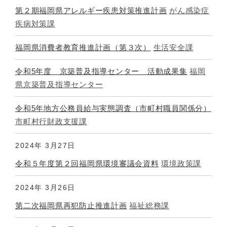
第２期福岡県アレルギー疾患対策推進計画
がん感染症
疾病対策課
福岡県消費者教育推進計画（第３次）
生活安全課
令和5年度 京築普及指導センター 活動成果集
福岡
県京築普及指導センター
令和5年地方公務員給与実態調査（市町村職員関係分）
市町村行財政支援課
2024年
3月27日
令和５年度第２回福岡県環境審議会資料
環境政策課
2024年
3月26日
第二次福岡県再犯防止推進計画
福祉総務課