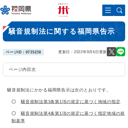
ペ
メニューを飛ばして本文へ
ー
ジ
の
本
先
騒音規制法に関する福岡県告示
文
頭
で
す
。
更新日：2022年9月6日更新
ページID：0735238
ページ内目次
騒音規制法にかかる福岡県告示は次のとおりです。
〇
騒音規制法第3条第1項の規定に基づく地域の指定
〇
騒音規制法第4条第1項の規定に基づく指定地域の規
制基準