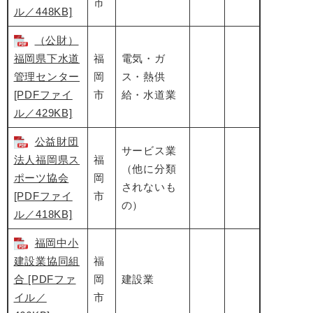
市
ル／448KB]
（公財）
福岡県下水道
福
電気・ガ
管理センター
岡
ス・熱供
[PDFファイ
市
給・水道業
ル／429KB]
公益財団
サービス業
法人福岡県ス
福
（他に分類
ポーツ協会
岡
されないも
[PDFファイ
市
の）
ル／418KB]
福岡中小
建設業協同組
福
合 [PDFファ
岡
建設業
イル／
市