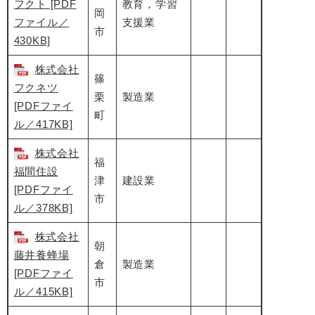
フクト [PDF
教育，学習
岡
ファイル／
支援業
市
430KB]
株式会社
篠
フクネツ
栗
製造業
[PDFファイ
町
ル／417KB]
株式会社
福
福間住設
津
建設業
[PDFファイ
市
ル／378KB]
株式会社
朝
藤井養蜂場
倉
製造業
[PDFファイ
市
ル／415KB]