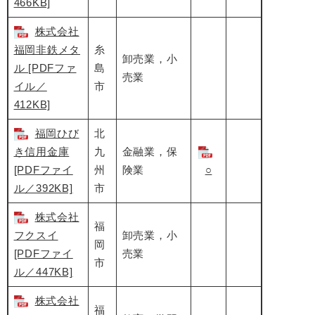
466KB]
株式会社
福岡非鉄メタ
糸
卸売業，小
ル [PDFファ
島
売業
イル／
市
412KB]
福岡ひび
北
き信用金庫
九
金融業，保
[PDFファイ
州
険業
○
ル／392KB]
市
株式会社
福
フクスイ
卸売業，小
岡
[PDFファイ
売業
市
ル／447KB]
株式会社
福