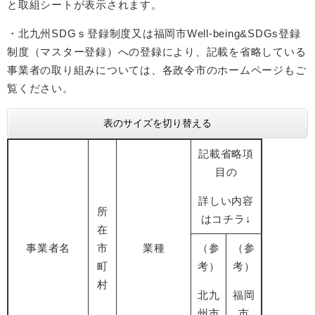
と取組シートが表示されます。
・北九州SDGｓ登録制度又は福岡市Well-being&SDGs登録
制度（マスター登録）への登録により、記載を省略している
事業者の取り組みについては、各政令市のホームページもご
覧ください。
表のサイズを切り替える
記載省略項
目の
詳しい内容
所
はコチラ↓
在
事業者名
市
業種
（参
（参
町
考）
考）
村
北九
福岡
州市
市