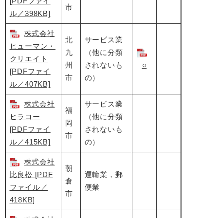
[PDFファイ
市
ル／398KB]
株式会社
北
サービス業
ヒューマン・
九
（他に分類
クリエイト
州
されないも
○
[PDFファイ
市
の）
ル／407KB]
株式会社
サービス業
福
ヒラコー
（他に分類
岡
[PDFファイ
されないも
市
ル／415KB]
の）
株式会社
朝
比良松 [PDF
運輸業，郵
倉
ファイル／
便業
市
418KB]