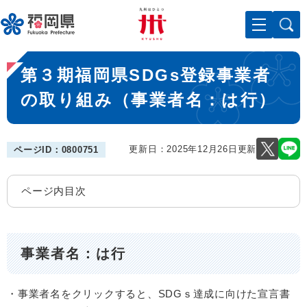
ペ
メニューを飛ばして本文へ
ー
ジ
の
本
先
第３期福岡県SDGs登録事業者
文
頭
で
の取り組み（事業者名：は行）
す
。
更新日：2025年12月26日更新
ページID：0800751
ページ内目次
事業者名：は行
・事業者名をクリックすると、SDGｓ達成に向けた宣言書