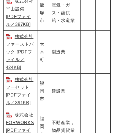
株式会社
飯
電気・ガ
平山設備
塚
ス・熱供
[PDFファイ
市
給・水道業
ル／387KB]
株式会社
ファーストパ
大
ック [PDFフ
木
製造業
ァイル／
町
424KB]
株式会社
福
フーセット
岡
建設業
[PDFファイ
市
ル／391KB]
株式会社
福
FORWORKS
不動産業，
岡
[PDFファイ
物品賃貸業