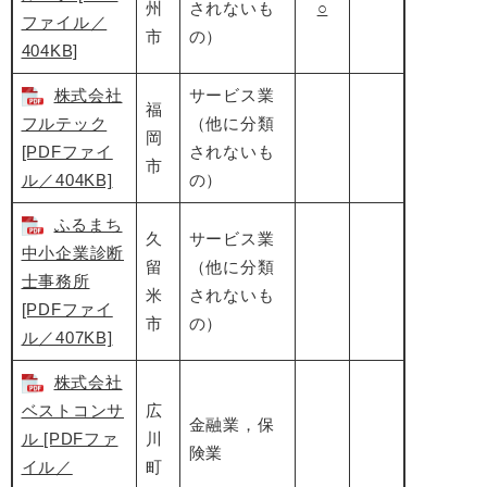
州
されないも
○
ファイル／
市
の）
404KB]
株式会社
サービス業
福
フルテック
（他に分類
岡
[PDFファイ
されないも
市
ル／404KB]
の）
ふるまち
久
サービス業
中小企業診断
留
（他に分類
士事務所
米
されないも
[PDFファイ
市
の）
ル／407KB]
株式会社
ベストコンサ
広
金融業，保
ル [PDFファ
川
険業
イル／
町