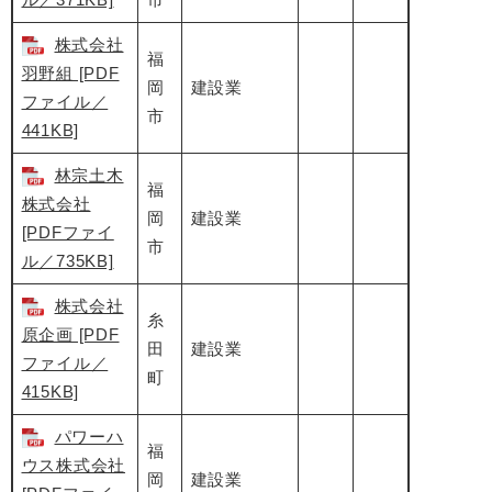
株式会社
福
羽野組 [PDF
岡
建設業
ファイル／
市
441KB]
林宗土木
福
株式会社
岡
建設業
[PDFファイ
市
ル／735KB]
株式会社
糸
原企画 [PDF
田
建設業
ファイル／
町
415KB]
パワーハ
福
ウス株式会社
岡
建設業