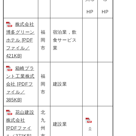
HP
HP
株式会社
博多グリーン
福
宿泊業，飲
ホテル [PDF
岡
食サービス
ファイル／
市
業
421KB]
箱崎プラ
ント工業株式
福
会社 [PDFフ
岡
建設業
ァイル／
市
385KB]
花山建設
北
株式会社
九
建設業
[PDFファイ
州
○
ル／371KB]
市