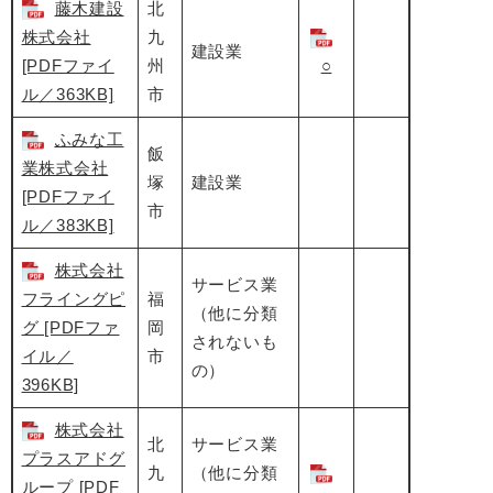
藤木建設
北
株式会社
九
建設業
[PDFファイ
州
○
ル／363KB]
市
ふみな工
飯
業株式会社
塚
建設業
[PDFファイ
市
ル／383KB]
株式会社
サービス業
フライングピ
福
（他に分類
グ [PDFファ
岡
されないも
イル／
市
の）
396KB]
株式会社
北
サービス業
プラスアドグ
九
（他に分類
ループ [PDF