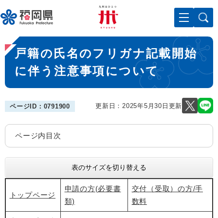
ペ
メニューを飛ばして本文へ
ー
ジ
の
本
先
戸籍の氏名のフリガナ記載開始
文
頭
で
に伴う注意事項について
す
。
更新日：2025年5月30日更新
ページID：0791900
ページ内目次
表のサイズを切り替える
申請の方(必要書
交付（受取）の方/手
トップページ
類)
数料