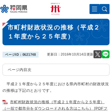
ペ
メニューを飛ばして本文へ
ー
ジ
の
本
先
市町村財政状況の推移（平成２
文
頭
で
１年度から２５年度）
す
。
更新日：2016年10月14日更新
ページID：0621748
ページ内目次
平成２１年度から２５年度における県内市町村の財政状況
の推移は下記のとおりです。
市町村財政状況の推移（平成２１年度から２５年度）
（一括で都市分をダウンロードされる方はこちら） [PDFフ