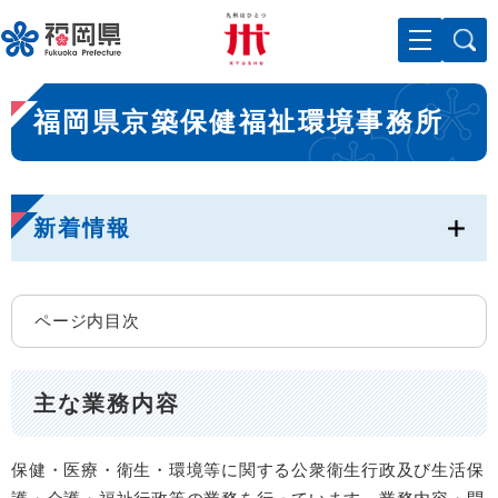
ペ
メニューを飛ばして本文へ
ー
ジ
の
本
先
福岡県京築保健福祉環境事務所
文
頭
で
す
。
新着情報
ページ内目次
主な業務内容
保健・医療・衛生・環境等に関する公衆衛生行政及び生活保