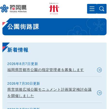
ペ
メニューを飛ばして本文へ
ー
ジ
の
本
先
公園街路課
文
頭
で
す
。
新着情報
2026年8月7日更新
福岡県営都市公園の指定管理者を募集します
2026年7月30日更新
県営筑後広域公園モニュメント計画策定検討会議
を開催しました