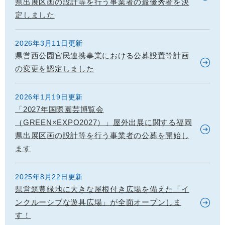
県出展区画の設計等を行う事業者の最優秀者を決
定しました
2026年3月11日更新
県営西公園官民連携事業における公募設置等計画
の変更を認定しました
2026年1月19日更新
「2027年国際園芸博覧会
（GREEN×EXPO2027）」屋外出展に関する福岡
県出展区画の設計等を行う事業者の公募を開始し
ます
2025年8月22日更新
県営筑豊緑地に大きな屋根付き広場を備えた「イ
ンクルーシブな遊具広場」が全面オープンしま
す！