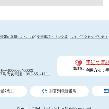
人情報の取扱いについて
免責事項・リンク等
ウェブアクセシビリティ
手話で電
利用方法：
番号6000020400009
7号
代表電話：092-651-1111
相談窓口
部署別電話番号
Copyright © Fukuoka Prefecture All rights reserved.