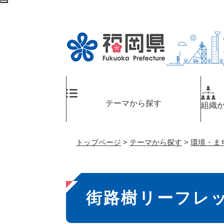
ペ
検
ー
索
ジ
エ
の
リ
先
ア
頭
へ
で
す
。
テーマから探す
組織
トップページ
>
テーマから探す
>
環境・ま
本
街路樹リーフレ
文