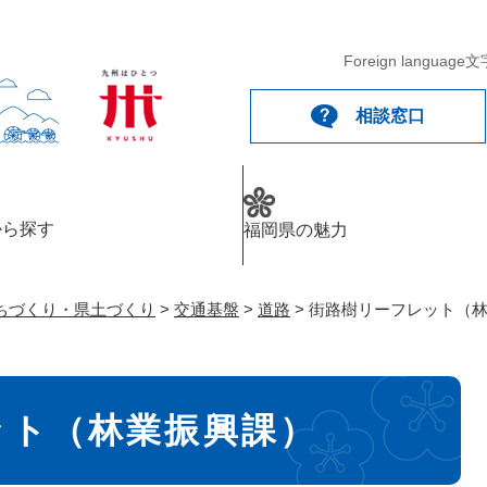
メニューを飛ばして本文へ
Foreign language
文
相談窓口
から探す
福岡県の魅力
ちづくり・県土づくり
>
交通基盤
>
道路
>
街路樹リーフレット（
ット（林業振興課）